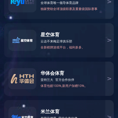
开云体育-开云(中国)一站式服务官方网站
本公司是一家集自主研发，生产和销售胶粘制品机械企业，并拥
有自营进出口权。企业自创办以来，凭借多年的研发和生产经验，汇
集国内外先进技术，融入先进的科学管理理念，本着“客户为一，信
誉至上”的原则，竭诚为每一位客户提供产品和服务。我公司主要产
品有经济型胶带机，胶带分切机，胶带涂布机，伺服穿开云体育-开
云(中国)一站式服务官方网站 等各种型号全自动一体化机械设备，为
每一位客户提供各方位的产品解决方案和技术支持。本公司远销东南
亚，俄罗斯，非洲，中东等地区和国家，市场反应良好。本公司愿与