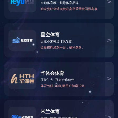
电子邮箱
联系方式
留言内容
微信号：
点击复制微信号