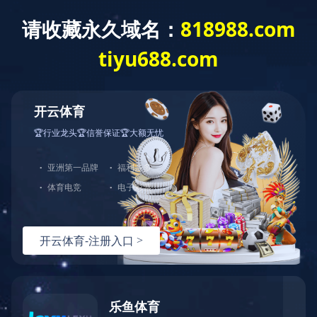
开云体育
开云体育-开云(中国)一站式服务官方网站
>
>
查看分类
在线留言
联系我们
在线留言
您的姓名