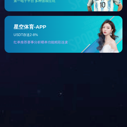
涂布机
«
1
2
»