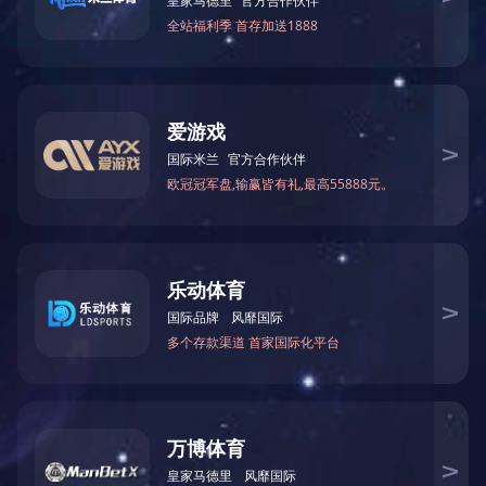
胶带分切机